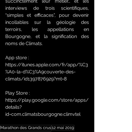
succinctement leur métier… et les 
interviews de trois scientifiques, 
“simples et efficaces”, pour devenir 
incollables sur la géologie des 
terroirs, les appellations en 
Bourgogne, et la signification des 
noms de Climats.
App store :  
https://itunes.apple.com/fr/app/%C3
%A0-la-d%C3%A9couverte-des-
climats/id1397876929?mt=8  
Play Store : 
https://play.google.com/store/apps/
details?
id=com.climatsbourgogne.climvtel  
Marathon des Grands crus
12 mai 2019