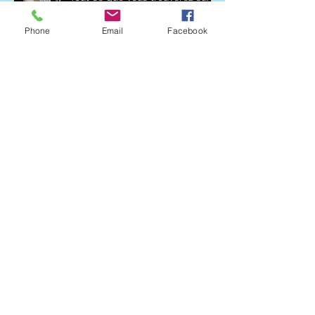
les ravitaillements avec Leclerc
Marsannay
Phone
Email
Facebook
K6FM sera présent aux Allées
du Parc avec son Kombi-K6 !
Le caveau Nuiton-Beaunoy de
nouveau présent avec le
Marathon des Grands Crus !
Tout savoir sur notre système de
navettes Girardot Groupe