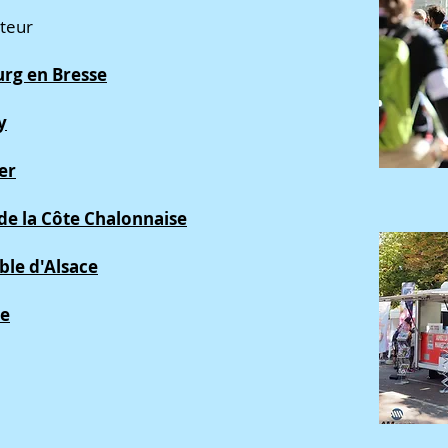
cteur
rg en Bresse
y
er
de la Côte Chalonnaise
le d'Alsace
re