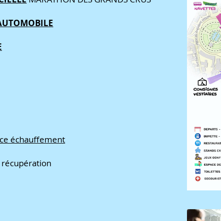
 AUTOMOBILE
E
ace échauffement
 récupération