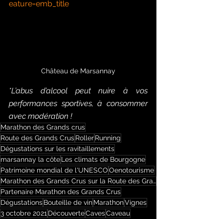
eature=emb_title
Château de Marsannay
*L’abus d’alcool peut nuire à vos 
performances sportives, à consommer 
avec modération !
Marathon des Grands crus
Route des Grands Crus
Roller
Running
Dégustations sur les ravitaillements
marsannay la côte
Les climats de Bourgogne
Patrimoine mondial de l'UNESCO
Oenotourisme
Marathon des Grands Crus sur la Route des Grands Crus
Partenaire Marathon des Grands Crus
Dégustations
Bouteille de vin
Marathon
Vignes
3 octobre 2021
Découverte
Caves
Caveau