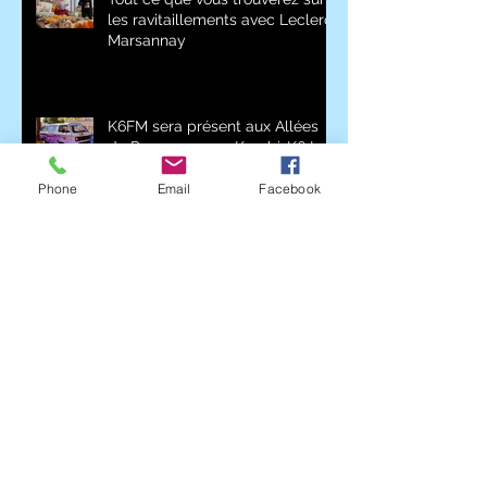
les ravitaillements avec Leclerc
Marsannay
K6FM sera présent aux Allées
du Parc avec son Kombi-K6 !
Phone
Email
Facebook
Le caveau Nuiton-Beaunoy de
nouveau présent avec le
Marathon des Grands Crus !
Tout savoir sur notre système de
navettes Girardot Groupe