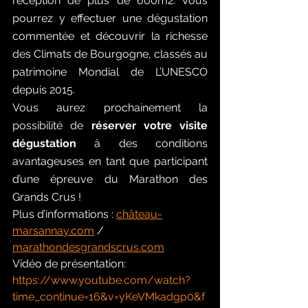
réception de plus de 600m2. Vous 
pourrez y effectuer une dégustation 
commentée et découvrir la richesse 
des Climats de Bourgogne, classés au 
patrimoine Mondial de L’UNESCO 
depuis 2015. 
Vous aurez prochainement la 
possibilité de 
réserver votre visite 
dégustation
 à des conditions 
avantageuses en tant que participant 
d’une épreuve du Marathon des 
Grands Crus ! 
Plus d’informations : 
château-
marsannay.com
 / 
marathondesgrandscrus.com
Vidéo de présentation: 
https://www.youtube.com/watch?
time_continue=16&v=yKeVMkadgp0&f